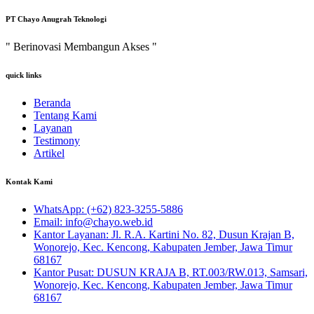
PT Chayo Anugrah Teknologi
" Berinovasi Membangun Akses "
quick links
Beranda
Tentang Kami
Layanan
Testimony
Artikel
Kontak Kami
WhatsApp:
(+62) 823-3255-5886
Email:
info@chayo.web.id
Kantor Layanan:
Jl. R.A. Kartini No. 82, Dusun Krajan B,
Wonorejo, Kec. Kencong, Kabupaten Jember, Jawa Timur
68167
Kantor Pusat:
DUSUN KRAJA B, RT.003/RW.013, Samsari,
Wonorejo, Kec. Kencong, Kabupaten Jember, Jawa Timur
68167