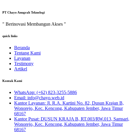
PT Chayo Anugrah Teknologi
" Berinovasi Membangun Akses "
quick links
Beranda
Tentang Kami
Layanan
Testimony
Artikel
Kontak Kami
WhatsApp:
(+62) 823-3255-5886
Email:
info@chayo.web.id
Kantor Layanan:
Jl. R.A. Kartini No. 82, Dusun Krajan B,
Wonorejo, Kec. Kencong, Kabupaten Jember, Jawa Timur
68167
Kantor Pusat:
DUSUN KRAJA B, RT.003/RW.013, Samsari,
Wonorejo, Kec. Kencong, Kabupaten Jember, Jawa Timur
68167