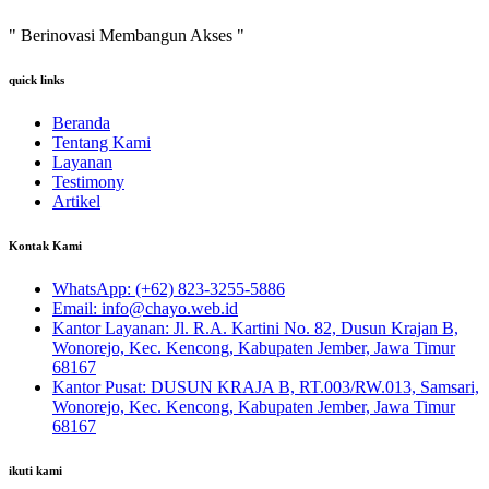
" Berinovasi Membangun Akses "
quick links
Beranda
Tentang Kami
Layanan
Testimony
Artikel
Kontak Kami
WhatsApp:
(+62) 823-3255-5886
Email:
info@chayo.web.id
Kantor Layanan:
Jl. R.A. Kartini No. 82, Dusun Krajan B,
Wonorejo, Kec. Kencong, Kabupaten Jember, Jawa Timur
68167
Kantor Pusat:
DUSUN KRAJA B, RT.003/RW.013, Samsari,
Wonorejo, Kec. Kencong, Kabupaten Jember, Jawa Timur
68167
ikuti kami