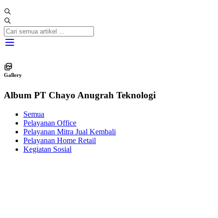
Gallery
Album PT Chayo Anugrah Teknologi
Semua
Pelayanan Office
Pelayanan Mitra Jual Kembali
Pelayanan Home Retail
Kegiatan Sosial